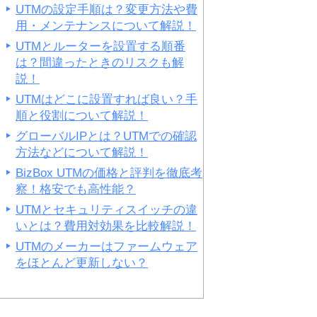
UTMの設定手順は？変更方法や費
用・メンテナンスについて解説！
UTMとルーターを設置する順番
は？間違ったときのリスクも解
説！
UTMはどこに設置すれば良い？手
順と役割について解説！
グローバルIPとは？UTMでの確認
方法などについて解説！
BizBox UTMの価格と評判を徹底考
察！格安でも高性能？
UTMとセキュリティスイッチの違
いとは？費用対効果を比較解説！
UTMのメーカーはファームウェア
をほとんど更新しない？