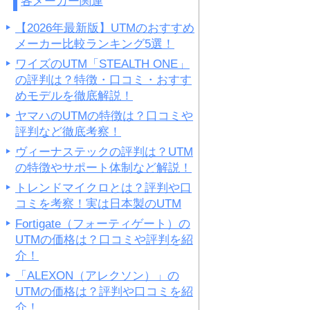
各メーカー関連
【2026年最新版】UTMのおすすめ
メーカー比較ランキング5選！
ワイズのUTM「STEALTH ONE」
の評判は？特徴・口コミ・おすす
めモデルを徹底解説！
ヤマハのUTMの特徴は？口コミや
評判など徹底考察！
ヴィーナステックの評判は？UTM
の特徴やサポート体制など解説！
トレンドマイクロとは？評判や口
コミを考察！実は日本製のUTM
Fortigate（フォーティゲート）の
UTMの価格は？口コミや評判を紹
介！
「ALEXON（アレクソン）」の
UTMの価格は？評判や口コミを紹
介！