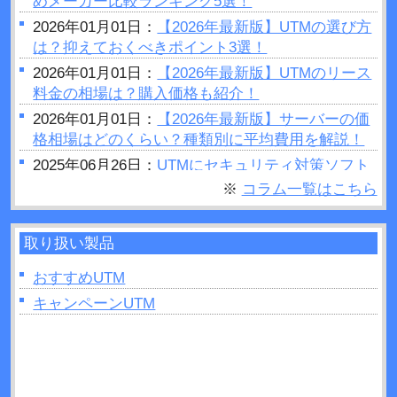
めメーカー比較ランキング5選！
2026年01月01日：
【2026年最新版】UTMの選び方
は？抑えておくべきポイント3選！
2026年01月01日：
【2026年最新版】UTMのリース
料金の相場は？購入価格も紹介！
2026年01月01日：
【2026年最新版】サーバーの価
格相場はどのくらい？種類別に平均費用を解説！
2025年06月26日：
UTMにセキュリティ対策ソフト
はいらない？結論：必要です
※
コラム一覧はこちら
2025年06月25日：
セキュリティホールとは？被害
事例や対策方法などについて解説！
取り扱い製品
2025年06月23日：
UTMの設定手順は？変更方法や
費用・メンテナンスについて解説！
おすすめUTM
2025年06月11日：
キャンペーンUTM
UTMとルーターを設置する順番
は？間違ったときのリスクも解説！
2025年04月27日：
UTMはどこに設置すれば良い？
手順と役割について解説！
2025年04月26日：
グローバルIPとは？UTMでの確