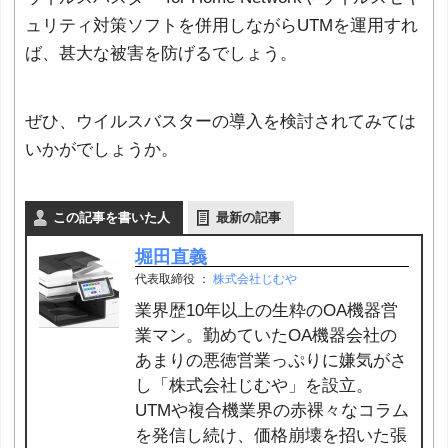
ュリティ対策ソフトを併用しながらUTMを運用すれ
ば、甚大な被害を防げるでしょう。
ぜひ、ウイルスバスターの導入を検討されてみては
いかがでしょうか。
この記事を書いた人
最新の記事
堀田直義
代表取締役
：
株式会社じむや
業界歴10年以上の生粋のOA機器営
業マン。勤めていたOA機器会社の
あまりの悪徳営業っぷりに嫌気がさ
し「株式会社じむや」を設立。
UTMや複合機業界の赤裸々なコラム
を発信し続け、価格崩壊を招いた張