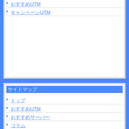
費用・メンテナンスについて解説！
おすすめUTM
2025年06月11日：
キャンペーンUTM
UTMとルーターを設置する順番
は？間違ったときのリスクも解説！
2025年04月27日：
UTMはどこに設置すれば良い？
手順と役割について解説！
2025年04月26日：
グローバルIPとは？UTMでの確
認方法などについて解説！
サイトマップ
トップ
おすすめUTM
おすすめサーバー
コラム