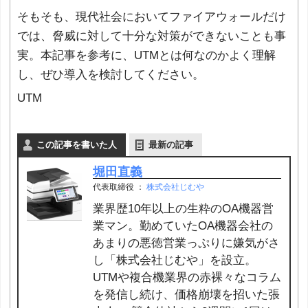
そもそも、現代社会においてファイアウォールだけ
では、脅威に対して十分な対策ができないことも事
実。本記事を参考に、UTMとは何なのかよく理解
し、ぜひ導入を検討してください。
UTM
この記事を書いた人
最新の記事
堀田直義
代表取締役
：
株式会社じむや
業界歴10年以上の生粋のOA機器営
業マン。勤めていたOA機器会社の
あまりの悪徳営業っぷりに嫌気がさ
し「株式会社じむや」を設立。
UTMや複合機業界の赤裸々なコラム
を発信し続け、価格崩壊を招いた張