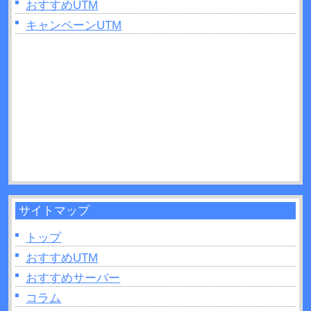
費用・メンテナンスについて解説！
おすすめUTM
2025年06月11日：
キャンペーンUTM
UTMとルーターを設置する順番
は？間違ったときのリスクも解説！
2025年04月27日：
UTMはどこに設置すれば良い？
手順と役割について解説！
2025年04月26日：
グローバルIPとは？UTMでの確
認方法などについて解説！
サイトマップ
トップ
おすすめUTM
おすすめサーバー
コラム