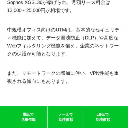
Sophos XGS136が挙げられ、月額リース料金は
12,000～25,000円が相場です。
中規模オフィス向けのUTMは、基本的なセキュリテ
ィ機能に加えて、データ漏洩防止（DLP）や高度な
Webフィルタリング機能を備え、企業のネットワー
クの保護が可能となります。
また、リモートワークの増加に伴い、VPN性能も重
視される傾向にもあります。
大規模オフィス向けUTMの選び方
電話で
メールで
LINEで
見積依頼
見積依頼
見積依頼
大規模オフィスでは、100台以上のパソコンが接続