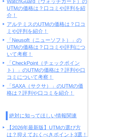
WatchGuard（ウォッチガード）の
UTMの価格は？口コミや評判を紹
介！
アルテミスのUTMの価格は？口コ
ミや評判を紹介！
「Neusoft（ニューソフト）」の
UTMの価格は？口コミや評判につ
いて考察！
「CheckPoint（チェックポイン
ト）」のUTMの価格は？評判や口
コミについて考察！
「SAXA（サクサ）」のUTMの価
格は？評判や口コミを紹介！
絶対に知ってほしい情報関連
【2026年最新版】UTMの選び方
は？抑えておくべきポイント3選！