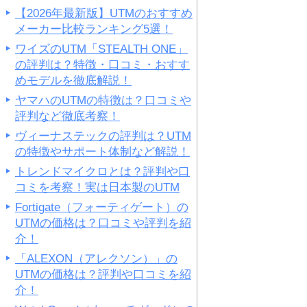
【2026年最新版】UTMのおすすめ
メーカー比較ランキング5選！
ワイズのUTM「STEALTH ONE」
の評判は？特徴・口コミ・おすす
めモデルを徹底解説！
ヤマハのUTMの特徴は？口コミや
評判など徹底考察！
ヴィーナステックの評判は？UTM
の特徴やサポート体制など解説！
トレンドマイクロとは？評判や口
コミを考察！実は日本製のUTM
Fortigate（フォーティゲート）の
UTMの価格は？口コミや評判を紹
介！
「ALEXON（アレクソン）」の
UTMの価格は？評判や口コミを紹
介！