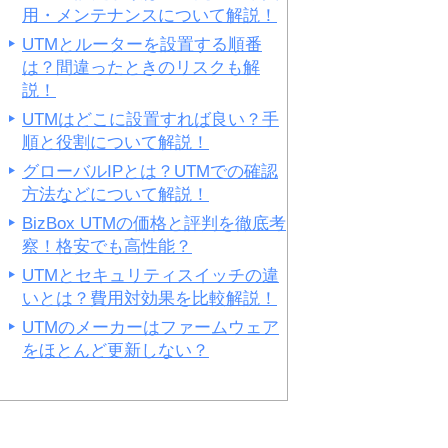
用・メンテナンスについて解説！
UTMとルーターを設置する順番
は？間違ったときのリスクも解
説！
UTMはどこに設置すれば良い？手
順と役割について解説！
グローバルIPとは？UTMでの確認
方法などについて解説！
BizBox UTMの価格と評判を徹底考
察！格安でも高性能？
UTMとセキュリティスイッチの違
いとは？費用対効果を比較解説！
UTMのメーカーはファームウェア
をほとんど更新しない？