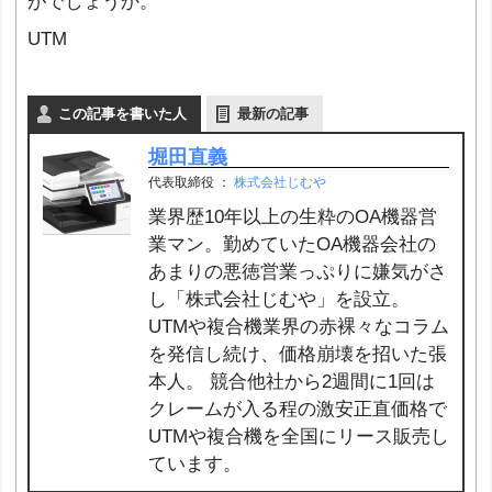
がでしょうか。
UTM
この記事を書いた人
最新の記事
堀田直義
代表取締役
：
株式会社じむや
業界歴10年以上の生粋のOA機器営
業マン。勤めていたOA機器会社の
あまりの悪徳営業っぷりに嫌気がさ
し「株式会社じむや」を設立。
UTMや複合機業界の赤裸々なコラム
を発信し続け、価格崩壊を招いた張
本人。 競合他社から2週間に1回は
クレームが入る程の激安正直価格で
UTMや複合機を全国にリース販売し
ています。