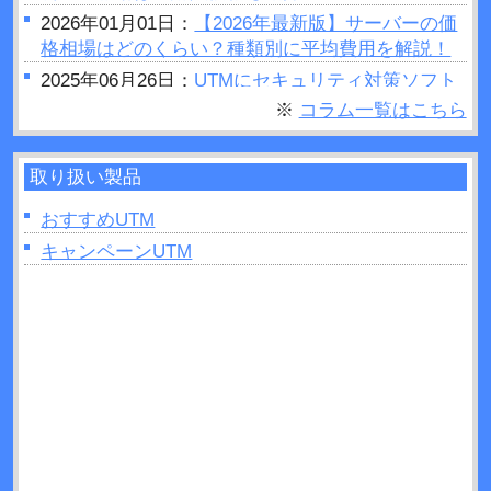
2026年01月01日：
【2026年最新版】サーバーの価
格相場はどのくらい？種類別に平均費用を解説！
2025年06月26日：
UTMにセキュリティ対策ソフト
はいらない？結論：必要です
※
コラム一覧はこちら
2025年06月25日：
セキュリティホールとは？被害
事例や対策方法などについて解説！
取り扱い製品
2025年06月23日：
UTMの設定手順は？変更方法や
費用・メンテナンスについて解説！
おすすめUTM
2025年06月11日：
キャンペーンUTM
UTMとルーターを設置する順番
は？間違ったときのリスクも解説！
2025年04月27日：
UTMはどこに設置すれば良い？
手順と役割について解説！
2025年04月26日：
グローバルIPとは？UTMでの確
認方法などについて解説！