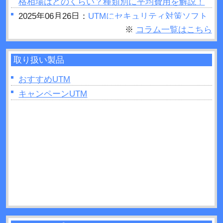
格相場はどのくらい？種類別に平均費用を解説！
2025年06月26日：
UTMにセキュリティ対策ソフト
はいらない？結論：必要です
※
コラム一覧はこちら
2025年06月25日：
セキュリティホールとは？被害
事例や対策方法などについて解説！
取り扱い製品
2025年06月23日：
UTMの設定手順は？変更方法や
費用・メンテナンスについて解説！
おすすめUTM
2025年06月11日：
キャンペーンUTM
UTMとルーターを設置する順番
は？間違ったときのリスクも解説！
2025年04月27日：
UTMはどこに設置すれば良い？
手順と役割について解説！
2025年04月26日：
グローバルIPとは？UTMでの確
認方法などについて解説！