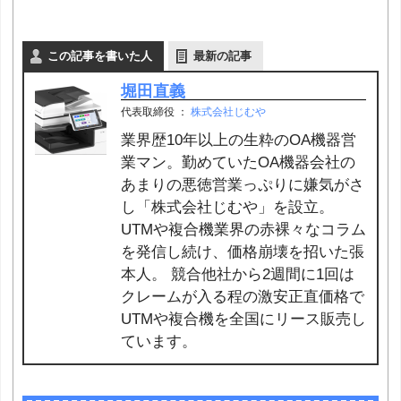
この記事を書いた人
最新の記事
堀田直義
代表取締役
：
株式会社じむや
業界歴10年以上の生粋のOA機器営
業マン。勤めていたOA機器会社の
あまりの悪徳営業っぷりに嫌気がさ
し「株式会社じむや」を設立。
UTMや複合機業界の赤裸々なコラム
を発信し続け、価格崩壊を招いた張
本人。 競合他社から2週間に1回は
クレームが入る程の激安正直価格で
UTMや複合機を全国にリース販売し
ています。