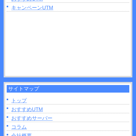
2025年06月11日：
キャンペーンUTM
UTMとルーターを設置する順番
は？間違ったときのリスクも解説！
2025年04月27日：
UTMはどこに設置すれば良い？
手順と役割について解説！
2025年04月26日：
グローバルIPとは？UTMでの確
認方法などについて解説！
サイトマップ
トップ
おすすめUTM
おすすめサーバー
コラム
会社概要