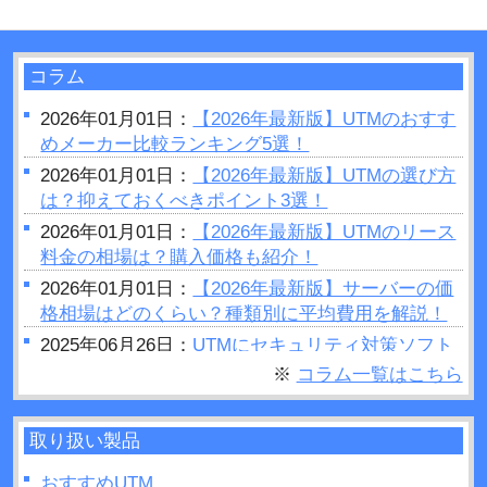
コラム
2026年01月01日：
【2026年最新版】UTMのおすす
めメーカー比較ランキング5選！
2026年01月01日：
【2026年最新版】UTMの選び方
は？抑えておくべきポイント3選！
2026年01月01日：
【2026年最新版】UTMのリース
料金の相場は？購入価格も紹介！
2026年01月01日：
【2026年最新版】サーバーの価
格相場はどのくらい？種類別に平均費用を解説！
2025年06月26日：
UTMにセキュリティ対策ソフト
はいらない？結論：必要です
※
コラム一覧はこちら
2025年06月25日：
セキュリティホールとは？被害
事例や対策方法などについて解説！
取り扱い製品
2025年06月23日：
UTMの設定手順は？変更方法や
費用・メンテナンスについて解説！
おすすめUTM