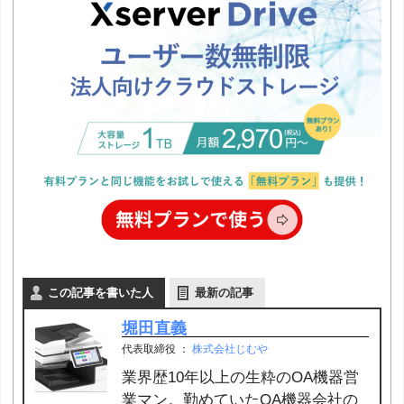
この記事を書いた人
最新の記事
堀田直義
代表取締役
：
株式会社じむや
業界歴10年以上の生粋のOA機器営
業マン。勤めていたOA機器会社の