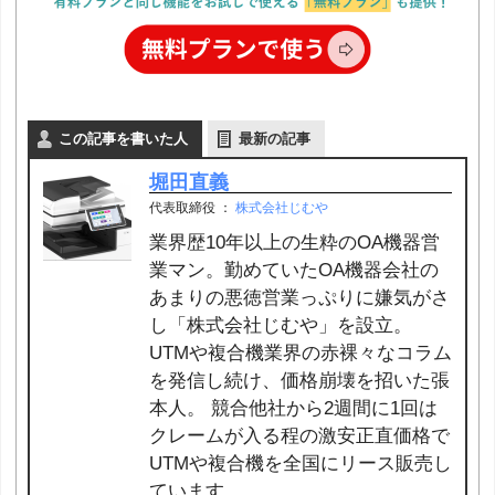
この記事を書いた人
最新の記事
堀田直義
代表取締役
：
株式会社じむや
業界歴10年以上の生粋のOA機器営
業マン。勤めていたOA機器会社の
あまりの悪徳営業っぷりに嫌気がさ
し「株式会社じむや」を設立。
UTMや複合機業界の赤裸々なコラム
を発信し続け、価格崩壊を招いた張
本人。 競合他社から2週間に1回は
クレームが入る程の激安正直価格で
UTMや複合機を全国にリース販売し
ています。