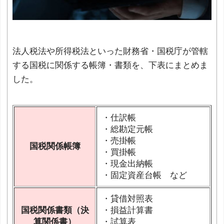
法人税法や所得税法といった財務省・国税庁が管轄
する国税に関係する帳簿・書類を、下表にまとめま
した。
・仕訳帳
・総勘定元帳
・売掛帳
国税関係帳簿
・買掛帳
・現金出納帳
・固定資産台帳 など
・貸借対照表
国税関係書類（決
・損益計算書
算関係書）
・試算表