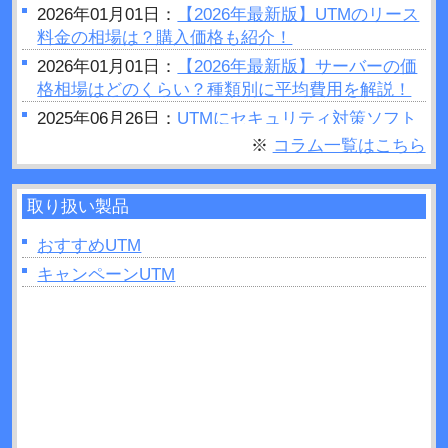
2026年01月01日：
【2026年最新版】UTMのリース
料金の相場は？購入価格も紹介！
2026年01月01日：
【2026年最新版】サーバーの価
格相場はどのくらい？種類別に平均費用を解説！
2025年06月26日：
UTMにセキュリティ対策ソフト
はいらない？結論：必要です
※
コラム一覧はこちら
2025年06月25日：
セキュリティホールとは？被害
事例や対策方法などについて解説！
取り扱い製品
2025年06月23日：
UTMの設定手順は？変更方法や
費用・メンテナンスについて解説！
おすすめUTM
2025年06月11日：
キャンペーンUTM
UTMとルーターを設置する順番
は？間違ったときのリスクも解説！
2025年04月27日：
UTMはどこに設置すれば良い？
手順と役割について解説！
2025年04月26日：
グローバルIPとは？UTMでの確
認方法などについて解説！