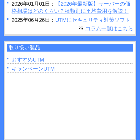
2026年01月01日：
【2026年最新版】サーバーの価
格相場はどのくらい？種類別に平均費用を解説！
2025年06月26日：
UTMにセキュリティ対策ソフト
はいらない？結論：必要です
※
コラム一覧はこちら
2025年06月25日：
セキュリティホールとは？被害
事例や対策方法などについて解説！
取り扱い製品
2025年06月23日：
UTMの設定手順は？変更方法や
費用・メンテナンスについて解説！
おすすめUTM
2025年06月11日：
キャンペーンUTM
UTMとルーターを設置する順番
は？間違ったときのリスクも解説！
2025年04月27日：
UTMはどこに設置すれば良い？
手順と役割について解説！
2025年04月26日：
グローバルIPとは？UTMでの確
認方法などについて解説！