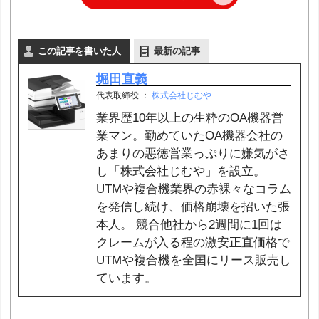
この記事を書いた人
最新の記事
堀田直義
代表取締役
：
株式会社じむや
業界歴10年以上の生粋のOA機器営
業マン。勤めていたOA機器会社の
あまりの悪徳営業っぷりに嫌気がさ
し「株式会社じむや」を設立。
UTMや複合機業界の赤裸々なコラム
を発信し続け、価格崩壊を招いた張
本人。 競合他社から2週間に1回は
クレームが入る程の激安正直価格で
UTMや複合機を全国にリース販売し
ています。