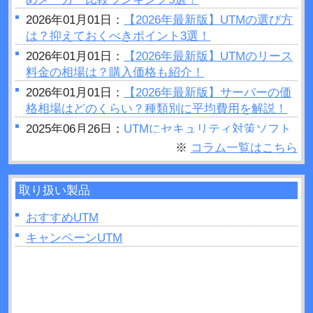
2026年01月01日：
【2026年最新版】UTMの選び方
は？抑えておくべきポイント3選！
2026年01月01日：
【2026年最新版】UTMのリース
料金の相場は？購入価格も紹介！
2026年01月01日：
【2026年最新版】サーバーの価
格相場はどのくらい？種類別に平均費用を解説！
2025年06月26日：
UTMにセキュリティ対策ソフト
はいらない？結論：必要です
※
コラム一覧はこちら
2025年06月25日：
セキュリティホールとは？被害
事例や対策方法などについて解説！
取り扱い製品
2025年06月23日：
UTMの設定手順は？変更方法や
費用・メンテナンスについて解説！
おすすめUTM
2025年06月11日：
キャンペーンUTM
UTMとルーターを設置する順番
は？間違ったときのリスクも解説！
2025年04月27日：
UTMはどこに設置すれば良い？
手順と役割について解説！
2025年04月26日：
グローバルIPとは？UTMでの確