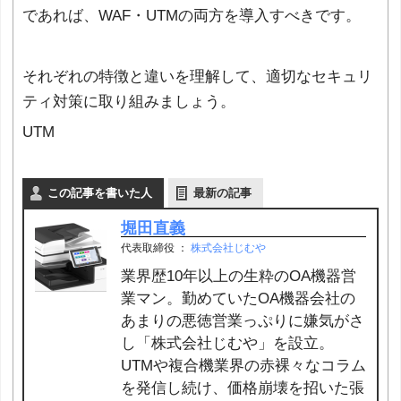
であれば、WAF・UTMの両方を導入すべきです。
それぞれの特徴と違いを理解して、適切なセキュリ
ティ対策に取り組みましょう。
UTM
この記事を書いた人
最新の記事
堀田直義
代表取締役
：
株式会社じむや
業界歴10年以上の生粋のOA機器営
業マン。勤めていたOA機器会社の
あまりの悪徳営業っぷりに嫌気がさ
し「株式会社じむや」を設立。
UTMや複合機業界の赤裸々なコラム
を発信し続け、価格崩壊を招いた張