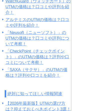
WatchGuard（ウォッチガード）の
UTMの価格は？口コミや評判を紹
介！
アルテミスのUTMの価格は？口コ
ミや評判を紹介！
「Neusoft（ニューソフト）」の
UTMの価格は？口コミや評判につ
いて考察！
「CheckPoint（チェックポイン
ト）」のUTMの価格は？評判や口
コミについて考察！
「SAXA（サクサ）」のUTMの価
格は？評判や口コミを紹介！
絶対に知ってほしい情報関連
【2026年最新版】UTMの選び方
は？抑えておくべきポイント3選！