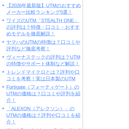
【2026年最新版】UTMのおすすめ
メーカー比較ランキング5選！
ワイズのUTM「STEALTH ONE」
の評判は？特徴・口コミ・おすす
めモデルを徹底解説！
ヤマハのUTMの特徴は？口コミや
評判など徹底考察！
ヴィーナステックの評判は？UTM
の特徴やサポート体制など解説！
トレンドマイクロとは？評判や口
コミを考察！実は日本製のUTM
Fortigate（フォーティゲート）の
UTMの価格は？口コミや評判を紹
介！
「ALEXON（アレクソン）」の
UTMの価格は？評判や口コミを紹
介！