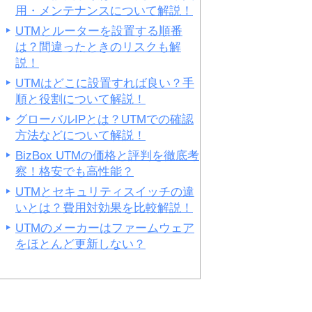
用・メンテナンスについて解説！
UTMとルーターを設置する順番
は？間違ったときのリスクも解
説！
UTMはどこに設置すれば良い？手
順と役割について解説！
グローバルIPとは？UTMでの確認
方法などについて解説！
BizBox UTMの価格と評判を徹底考
察！格安でも高性能？
UTMとセキュリティスイッチの違
いとは？費用対効果を比較解説！
UTMのメーカーはファームウェア
をほとんど更新しない？